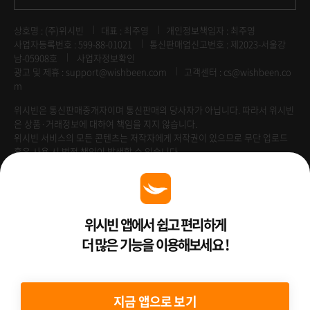
상호명 : (주)위시빈
대표 : 최주영
개인정보책임자 : 최주영
사업자등록번호 : 599-88-01021
통신판매업신고번호 : 제2023-서울강
남-05908호
사업자정보확인
광고 및 제휴 :
support@wishbeen.com
고객센터 : cs@wishbeen.co
m
위시빈은 통신판매중개자이며 통신판매의 당사자가 아닙니다. 따라서 위시빈
은 상품·거래정보에 대하여 책임을 지지 않습니다.
위시빈 서비스의 모든 콘텐츠는 저작자에게 저작권이 있으므로 무단 업로드
혹은 사용 시 법적 책임이 발생할 수 있습니다.
Venture Enterprise
위시빈 앱에서 쉽고 편리하게
더 많은 기능을 이용해보세요 !
2022 ⓒ Better Than WishBeen.
지금 앱으로 보기