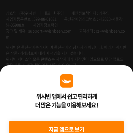
상호명 : (주)위시빈
대표 : 최주영
개인정보책임자 : 최주영
사업자등록번호 : 599-88-01021
통신판매업신고번호 : 제2023-서울강
남-05908호
사업자정보확인
광고 및 제휴 :
support@wishbeen.com
고객센터 : cs@wishbeen.co
m
위시빈은 통신판매중개자이며 통신판매의 당사자가 아닙니다. 따라서 위시빈
은 상품·거래정보에 대하여 책임을 지지 않습니다.
위시빈 서비스의 모든 콘텐츠는 저작자에게 저작권이 있으므로 무단 업로드
혹은 사용 시 법적 책임이 발생할 수 있습니다.
Venture Enterprise
위시빈 앱에서 쉽고 편리하게
더 많은 기능을 이용해보세요 !
2022 ⓒ Better Than WishBeen.
지금 앱으로 보기