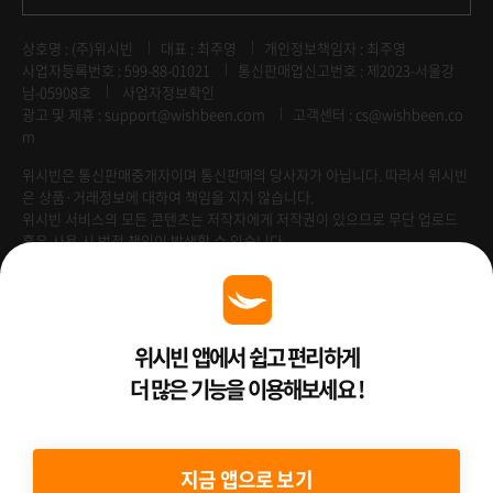
상호명 : (주)위시빈
대표 : 최주영
개인정보책임자 : 최주영
사업자등록번호 : 599-88-01021
통신판매업신고번호 : 제2023-서울강
남-05908호
사업자정보확인
광고 및 제휴 :
support@wishbeen.com
고객센터 : cs@wishbeen.co
m
위시빈은 통신판매중개자이며 통신판매의 당사자가 아닙니다. 따라서 위시빈
은 상품·거래정보에 대하여 책임을 지지 않습니다.
위시빈 서비스의 모든 콘텐츠는 저작자에게 저작권이 있으므로 무단 업로드
혹은 사용 시 법적 책임이 발생할 수 있습니다.
Venture Enterprise
위시빈 앱에서 쉽고 편리하게
더 많은 기능을 이용해보세요 !
2022 ⓒ Better Than WishBeen.
지금 앱으로 보기