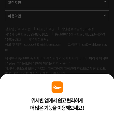
고객지원
이용약관
상호명 : (주)위시빈
대표 : 최주영
개인정보책임자 : 최주영
사업자등록번호 : 599-88-01021
통신판매업신고번호 : 제2023-서울강
남-05908호
사업자정보확인
광고 및 제휴 :
support@wishbeen.com
고객센터 : cs@wishbeen.co
m
위시빈은 통신판매중개자이며 통신판매의 당사자가 아닙니다. 따라서 위시빈
은 상품·거래정보에 대하여 책임을 지지 않습니다.
위시빈 서비스의 모든 콘텐츠는 저작자에게 저작권이 있으므로 무단 업로드
혹은 사용 시 법적 책임이 발생할 수 있습니다.
Venture Enterprise
위시빈 앱에서 쉽고 편리하게
더 많은 기능을 이용해보세요 !