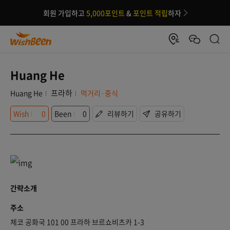
회원 가입하고
5,000포인트
&
포인트 적립
하자
Huang He
프라하
Huang He
먹거리·중식
Wish
0
Been
0
리뷰하기
공유하기
간략소개
주소
체코 공화국 101 00 프라하 브르쇼비츠카 1-3