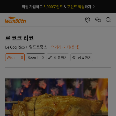
회원 가입하고
5,000포인트
&
포인트 적립
하자
르 코크 리코
일드프랑스
Le Coq Rico
먹거리·기타(음식)
Wish
0
Been
0
리뷰하기
공유하기