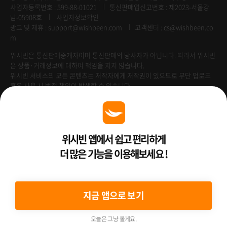
사업자등록번호 : 599-88-01021
통신판매업신고번호 : 제2023-서울강
남-05908호
사업자정보확인
광고 및 제휴 :
support@wishbeen.com
고객센터 : cs@wishbeen.co
m
위시빈은 통신판매중개자이며 통신판매의 당사자가 아닙니다. 따라서 위시빈
은 상품·거래정보에 대하여 책임을 지지 않습니다.
위시빈 서비스의 모든 콘텐츠는 저작자에게 저작권이 있으므로 무단 업로드
혹은 사용 시 법적 책임이 발생할 수 있습니다.
Venture Enterprise
위시빈 앱에서 쉽고 편리하게
더 많은 기능을 이용해보세요 !
2022 ⓒ Better Than WishBeen.
지금 앱으로 보기
오늘은 그냥 볼게요.