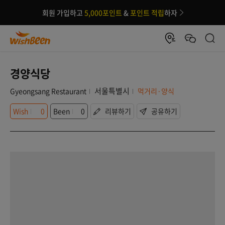
회원 가입하고
5,000포인트
&
포인트 적립
하자
경양식당
서울특별시
Gyeongsang Restaurant
먹거리·양식
Wish
0
Been
0
리뷰하기
공유하기