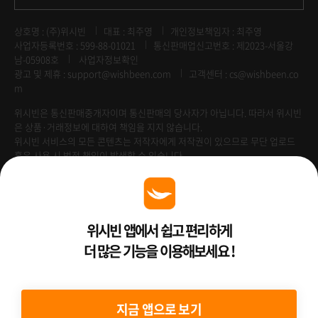
상호명 : (주)위시빈
대표 : 최주영
개인정보책임자 : 최주영
사업자등록번호 : 599-88-01021
통신판매업신고번호 : 제2023-서울강
남-05908호
사업자정보확인
광고 및 제휴 :
support@wishbeen.com
고객센터 : cs@wishbeen.co
m
위시빈은 통신판매중개자이며 통신판매의 당사자가 아닙니다. 따라서 위시빈
은 상품·거래정보에 대하여 책임을 지지 않습니다.
위시빈 서비스의 모든 콘텐츠는 저작자에게 저작권이 있으므로 무단 업로드
혹은 사용 시 법적 책임이 발생할 수 있습니다.
Venture Enterprise
위시빈 앱에서 쉽고 편리하게
더 많은 기능을 이용해보세요 !
2022 ⓒ Better Than WishBeen.
지금 앱으로 보기