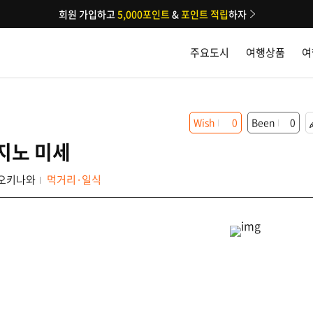
회원 가입하고
5,000포인트
&
포인트 적립
하자
주요도시
여행상품
여
Wish
0
Been
0
지노 미세
오키나와
먹거리·일식