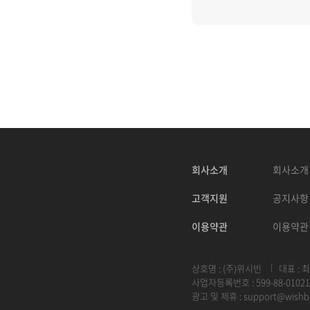
회사소개
회사소개
고객지원
공지사항
이용약관
이용약관
상호명 : (주)위시빈
대표 : 
사업자등록번호 : 599-88-01021
광고 및 제휴 :
support@wishb