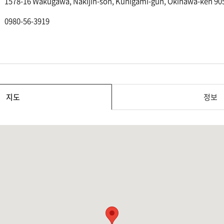
1578-16 Wakugawa, Nakijin-son, Kunigami-gun, Okinawa-ken 9
0980-56-3919
지도
정보