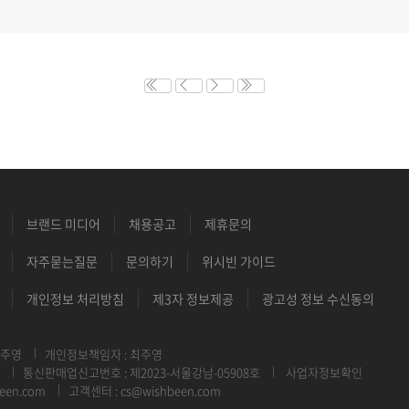
브랜드 미디어
채용공고
제휴문의
자주묻는질문
문의하기
위시빈 가이드
개인정보 처리방침
제3자 정보제공
광고성 정보 수신동의
최주영
개인정보책임자 : 최주영
통신판매업신고번호 : 제2023-서울강남-05908호
사업자정보확인
een.com
고객센터 : cs@wishbeen.com