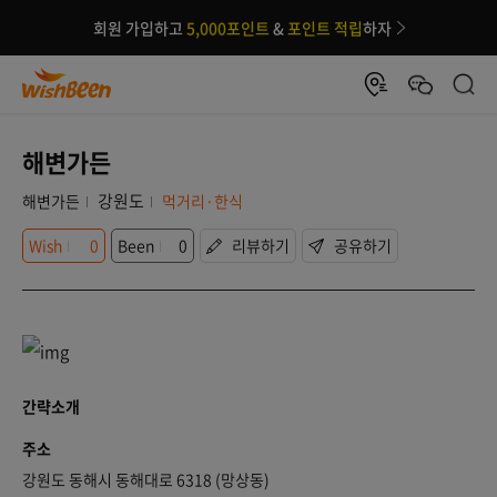
회원 가입하고
5,000포인트
&
포인트 적립
하자
해변가든
강원도
해변가든
먹거리·한식
Wish
0
Been
0
리뷰하기
공유하기
간략소개
주소
강원도 동해시 동해대로 6318 (망상동)