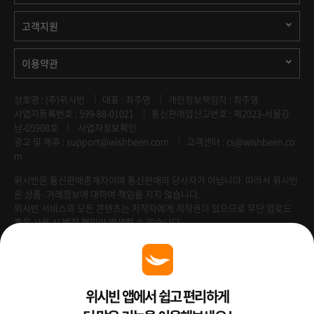
고객지원
이용약관
상호명 : (주)위시빈
대표 : 최주영
개인정보책임자 : 최주영
사업자등록번호 : 599-88-01021
통신판매업신고번호 : 제2023-서울강
남-05908호
사업자정보확인
광고 및 제휴 :
support@wishbeen.com
고객센터 : cs@wishbeen.co
m
위시빈은 통신판매중개자이며 통신판매의 당사자가 아닙니다. 따라서 위시빈
은 상품·거래정보에 대하여 책임을 지지 않습니다.
위시빈 서비스의 모든 콘텐츠는 저작자에게 저작권이 있으므로 무단 업로드
혹은 사용 시 법적 책임이 발생할 수 있습니다.
Venture Enterprise
위시빈 앱에서 쉽고 편리하게