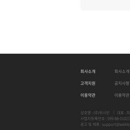
회사소개
회사소개
고객지원
공지사항
이용약관
이용약관
상호명 : (주)위시빈
대표 : 
사업자등록번호 : 599-88-01021
광고 및 제휴 :
support@wishb