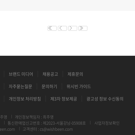
브랜드 미디어
채용공고
제휴문의
자주묻는질문
문의하기
위시빈 가이드
개인정보 처리방침
제3자 정보제공
광고성 정보 수신동의
최주영
개인정보책임자 : 최주영
통신판매업신고번호 : 제2023-서울강남-05908호
사업자정보확인
een.com
고객센터 : cs@wishbeen.com