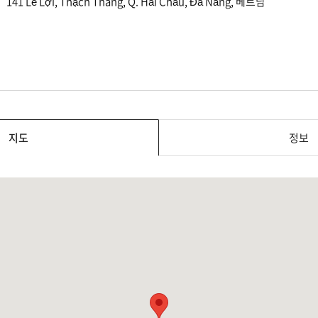
141 Lê Lợi, Thạch Thang, Q. Hải Châu, Đà Nẵng, 베트남
지도
정보