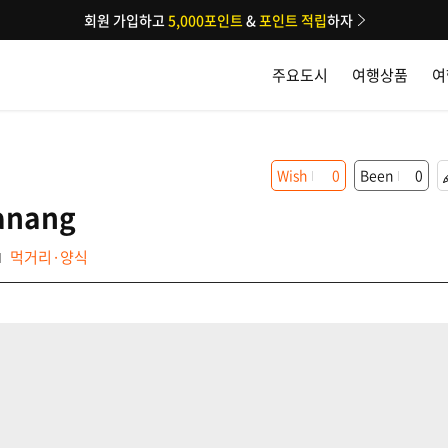
회원 가입하고
5,000포인트
&
포인트 적립
하자
주요도시
여행상품
여
Wish
0
Been
0
anang
먹거리·양식