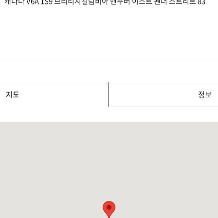
캐나다 V6A 1S9 브리티시컬럼비아 밴쿠버 이스트 펜더 스트리트 83
지도
정보