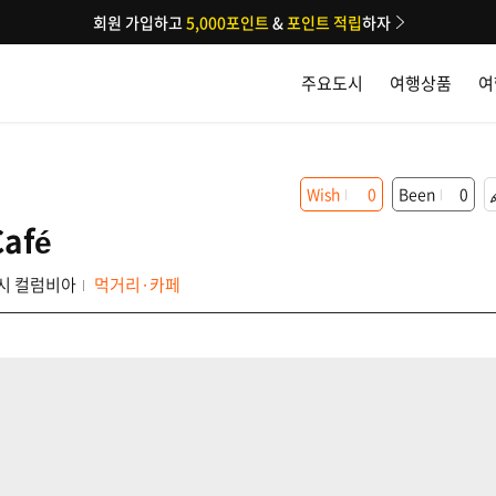
회원 가입하고
5,000포인트
&
포인트 적립
하자
주요도시
여행상품
여
Wish
0
Been
0
Café
시 컬럼비아
먹거리·카페