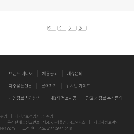
브랜드 미디어
채용공고
제휴문의
자주묻는질문
문의하기
위시빈 가이드
개인정보 처리방침
제3자 정보제공
광고성 정보 수신동의
최주영
개인정보책임자 : 최주영
통신판매업신고번호 : 제2023-서울강남-05908호
사업자정보확인
een.com
고객센터 : cs@wishbeen.com