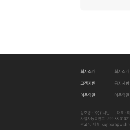
회사소개
회사소개
고객지원
공지사항
이용약관
이용약관
상호명 : (주)위시빈
대표 : 
사업자등록번호 : 599-88-01021
광고 및 제휴 :
support@wishb