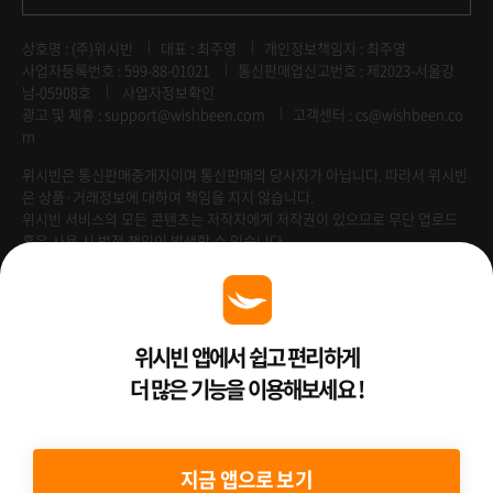
상호명 : (주)위시빈
대표 : 최주영
개인정보책임자 : 최주영
사업자등록번호 : 599-88-01021
통신판매업신고번호 : 제2023-서울강
남-05908호
사업자정보확인
광고 및 제휴 :
support@wishbeen.com
고객센터 : cs@wishbeen.co
m
위시빈은 통신판매중개자이며 통신판매의 당사자가 아닙니다. 따라서 위시빈
은 상품·거래정보에 대하여 책임을 지지 않습니다.
위시빈 서비스의 모든 콘텐츠는 저작자에게 저작권이 있으므로 무단 업로드
혹은 사용 시 법적 책임이 발생할 수 있습니다.
Venture Enterprise
위시빈 앱에서 쉽고 편리하게
더 많은 기능을 이용해보세요 !
2022 ⓒ Better Than WishBeen.
지금 앱으로 보기