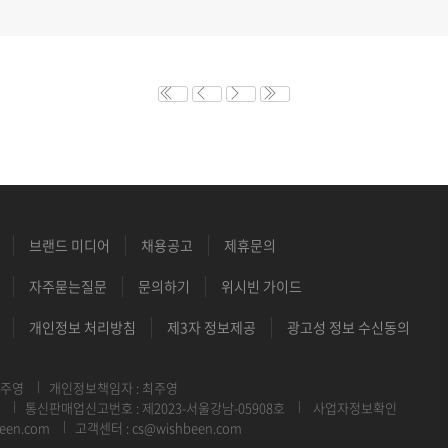
브랜드 미디어
채용공고
제휴문의
자주묻는질문
문의하기
위시빈 가이드
개인정보 처리방침
제3자 정보제공
광고성 정보 수신동의
최주영
개인정보책임자 : 최주영
통신판매업신고번호 : 제2023-서울강남-05908호
사업자정보확인
een.com
고객센터 : cs@wishbeen.com