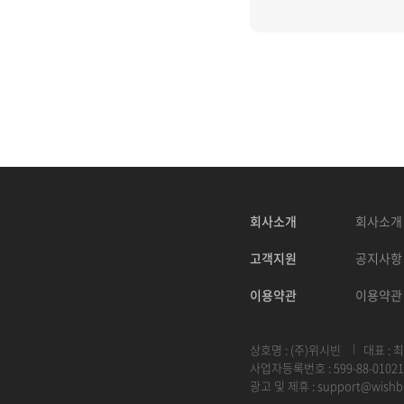
회사소개
회사소개
고객지원
공지사항
이용약관
이용약관
상호명 : (주)위시빈
대표 : 
사업자등록번호 : 599-88-01021
광고 및 제휴 :
support@wishb