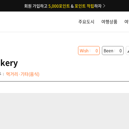
회원 가입하고
5,000포인트
&
포인트 적립
하자
주요도시
여행상품
여
Wish
0
Been
0
kery
주
먹거리·기타(음식)