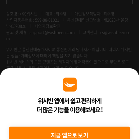
상호명 : (주)위시빈
대표 : 최주영
개인정보책임자 : 최주영
사업자등록번호 : 599-88-01021
통신판매업신고번호 : 제2023-서울강
남-05908호
사업자정보확인
광고 및 제휴 :
support@wishbeen.com
고객센터 : cs@wishbeen.co
m
위시빈은 통신판매중개자이며 통신판매의 당사자가 아닙니다. 따라서 위시빈
은 상품·거래정보에 대하여 책임을 지지 않습니다.
위시빈 서비스의 모든 콘텐츠는 저작자에게 저작권이 있으므로 무단 업로드
혹은 사용 시 법적 책임이 발생할 수 있습니다.
Venture Enterprise
위시빈 앱에서 쉽고 편리하게
더 많은 기능을 이용해보세요 !
2022 ⓒ Better Than WishBeen.
지금 앱으로 보기