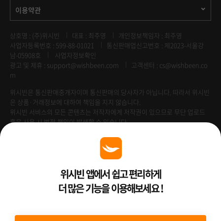
이용약관
상호명 : (주)위시빈
대표 : 최주영
개인정보책임자 : 최주영
사업자등록번호 : 599-88-01021
통신판매업신고번호 : 제2023-서울강
남-05908호
사업자정보확인
광고 및 제휴 :
support@wishbeen.com
고객센터 : cs@wishbeen.co
m
위시빈은 통신판매중개자이며 통신판매의 당사자가 아닙니다. 따라서 위시빈
은 상품·거래정보에 대하여 책임을 지지 않습니다.
위시빈 서비스의 모든 콘텐츠는 저작자에게 저작권이 있으므로 무단 업로드
혹은 사용 시 법적 책임이 발생할 수 있습니다.
Venture Enterprise
위시빈 앱에서 쉽고 편리하게
더 많은 기능을 이용해보세요 !