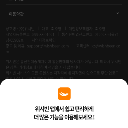
이용약관
상호명 : (주)위시빈
대표 : 최주영
개인정보책임자 : 최주영
사업자등록번호 : 599-88-01021
통신판매업신고번호 : 제2023-서울강
남-05908호
사업자정보확인
광고 및 제휴 :
support@wishbeen.com
고객센터 : cs@wishbeen.co
m
위시빈은 통신판매중개자이며 통신판매의 당사자가 아닙니다. 따라서 위시빈
은 상품·거래정보에 대하여 책임을 지지 않습니다.
위시빈 서비스의 모든 콘텐츠는 저작자에게 저작권이 있으므로 무단 업로드
혹은 사용 시 법적 책임이 발생할 수 있습니다.
Venture Enterprise
위시빈 앱에서 쉽고 편리하게
더 많은 기능을 이용해보세요 !