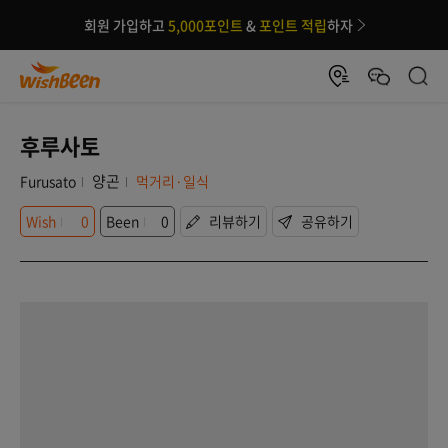
회원 가입하고
5,000포인트
&
포인트 적립
하자
후루사토
양곤
Furusato
먹거리·일식
Wish
0
Been
0
리뷰하기
공유하기