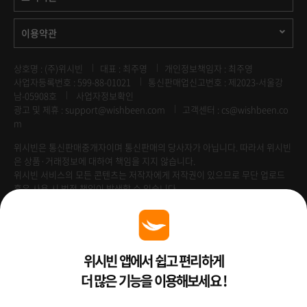
이용약관
상호명 : (주)위시빈
대표 : 최주영
개인정보책임자 : 최주영
사업자등록번호 : 599-88-01021
통신판매업신고번호 : 제2023-서울강
남-05908호
사업자정보확인
광고 및 제휴 :
support@wishbeen.com
고객센터 : cs@wishbeen.co
m
위시빈은 통신판매중개자이며 통신판매의 당사자가 아닙니다. 따라서 위시빈
은 상품·거래정보에 대하여 책임을 지지 않습니다.
위시빈 서비스의 모든 콘텐츠는 저작자에게 저작권이 있으므로 무단 업로드
혹은 사용 시 법적 책임이 발생할 수 있습니다.
Venture Enterprise
위시빈 앱에서 쉽고 편리하게
더 많은 기능을 이용해보세요 !