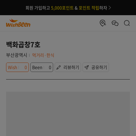
회원 가입하고
5,000포인트
&
포인트 적립
하자
백화곱창7호
부산광역시
먹거리·한식
Wish
0
Been
0
리뷰하기
공유하기