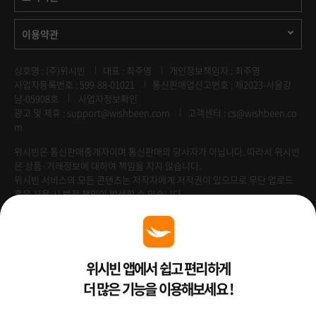
이용약관
상호명 : (주)위시빈
대표 : 최주영
개인정보책임자 : 최주영
사업자등록번호 : 599-88-01021
통신판매업신고번호 : 제2023-서울강
남-05908호
사업자정보확인
광고 및 제휴 :
support@wishbeen.com
고객센터 : cs@wishbeen.co
m
위시빈은 통신판매중개자이며 통신판매의 당사자가 아닙니다. 따라서 위시빈
은 상품·거래정보에 대하여 책임을 지지 않습니다.
위시빈 서비스의 모든 콘텐츠는 저작자에게 저작권이 있으므로 무단 업로드
혹은 사용 시 법적 책임이 발생할 수 있습니다.
Venture Enterprise
위시빈 앱에서 쉽고 편리하게
더 많은 기능을 이용해보세요 !